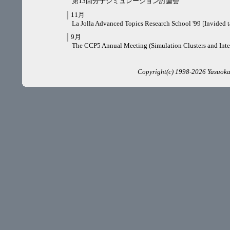
第13回分子シミュレーション討論会
11月
La Jolla Advanced Topics Research School '99 [Invided t
9月
The CCP5 Annual Meeting (Simulation Clusters and Inte
Copyright(c) 1998-2026 Yasuoka L