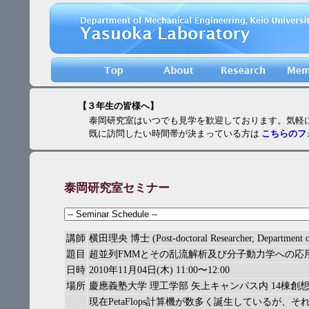
【３年生の皆様へ】
泰岡研究室はいつでも見学を歓迎しております。気軽に
既に訪問したい時間帯が決まっている方は
こちらのフ
泰岡研究室セミナー
講師
横田理央 博士 (Post-doctoral Researcher, Department of 
題目
超並列FMMとその乱流解析及び分子動力学への応
日時
2010年11月04日(木) 11:00〜12:00
場所
慶應義塾大学 理工学部 矢上キャンパス内 14棟創
現在PetaFlops計算機が数多く誕生しているが